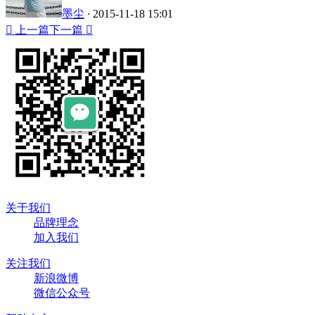
墨尘
·
2015-11-18
15:01
 上一篇
下一篇 
关于我们
品牌理念
加入我们
关注我们
新浪微博
微信公众号