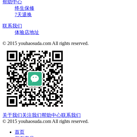
帮助中心
终生保修
7天退换
联系我们
体验店地址
© 2015 youhaosuda.com All rights reserved.
关于我们
关注我们
帮助中心
联系我们
© 2015 youhaosuda.com All rights reserved.
首页