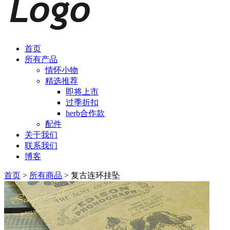
首页
所有产品
情怀小物
精选推荐
即将上市
过季折扣
herb合作款
配件
关于我们
联系我们
博客
首页
>
所有商品
>
复古连环挂坠