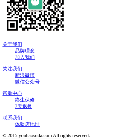
关于我们
品牌理念
加入我们
关注我们
新浪微博
微信公众号
帮助中心
终生保修
7天退换
联系我们
体验店地址
© 2015 youhaosuda.com All rights reserved.