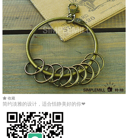
收藏
简约淡雅的设计，适合恬静美好的你❤